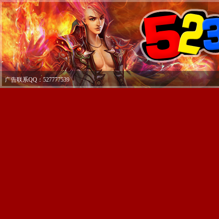
广告联系QQ：527777539