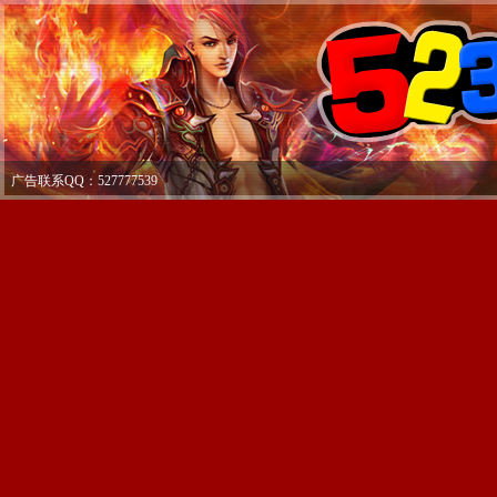
广告联系QQ：527777539