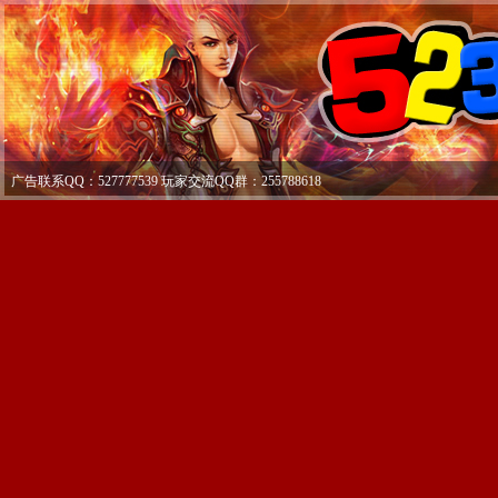
广告联系QQ：527777539 玩家交流QQ群：255788618