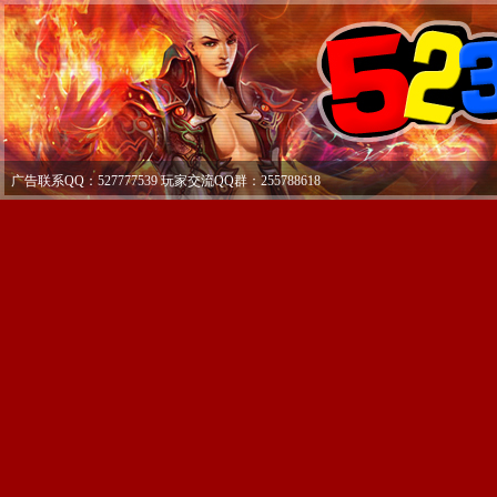
广告联系QQ：527777539 玩家交流QQ群：255788618