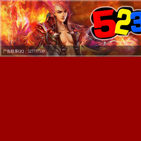
广告联系QQ：527777539