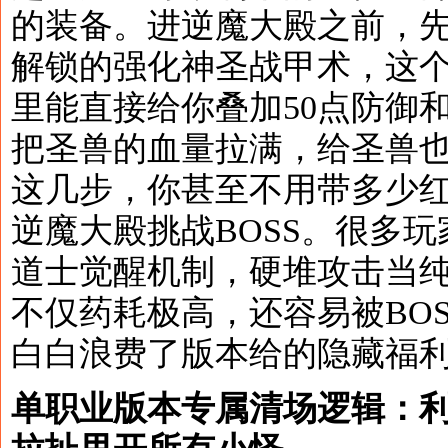
的装备。进逆魔大殿之前，
解锁的强化神圣战甲术，这
里能直接给你叠加50点防御和
把圣兽的血量拉满，给圣兽也补
这几步，你甚至不用带多少
逆魔大殿挑战BOSS。很多
道士觉醒机制，硬堆攻击当
不仅药耗极高，还容易被BO
白白浪费了版本给的隐藏福
单职业版本专属清场逻辑：