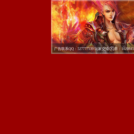
广告联系QQ：527777539 玩家交流QQ群：1020845