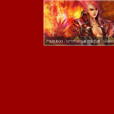
广告联系QQ：527777539 玩家交流QQ群：1020845