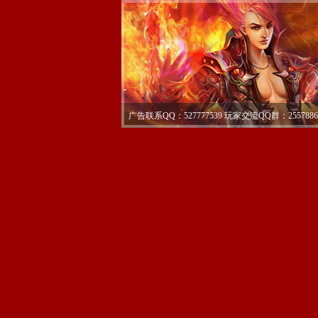
广告联系QQ：527777539 玩家交流QQ群：2557886