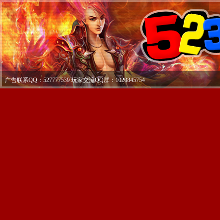
广告联系QQ：527777539 玩家交流QQ群：1020845754