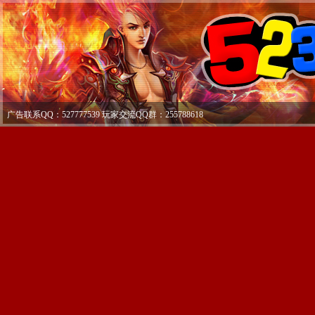
广告联系QQ：527777539 玩家交流QQ群：255788618