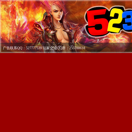
广告联系QQ：527777539 玩家交流QQ群：255788618