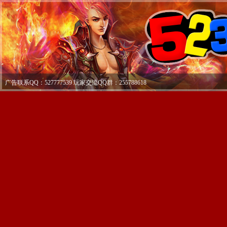
广告联系QQ：527777539 玩家交流QQ群：255788618