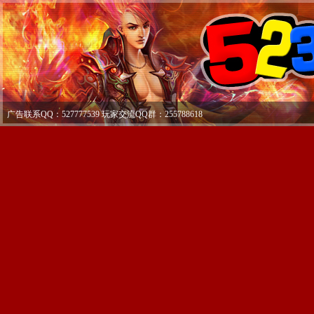
广告联系QQ：527777539 玩家交流QQ群：255788618