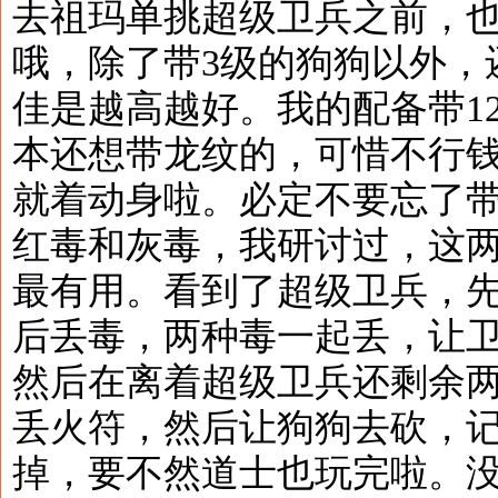
去祖玛单挑超级卫兵之前，
哦，除了带3级的狗狗以外，
佳是越高越好。我的配备带12
本还想带龙纹的，可惜不行
就着动身啦。必定不要忘了
红毒和灰毒，我研讨过，这
最有用。看到了超级卫兵，
后丢毒，两种毒一起丢，让
然后在离着超级卫兵还剩余
丢火符，然后让狗狗去砍，
掉，要不然道士也玩完啦。