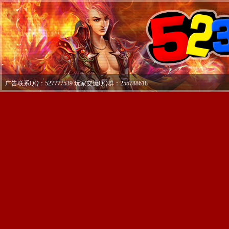
广告联系QQ：527777539 玩家交流QQ群：255788618